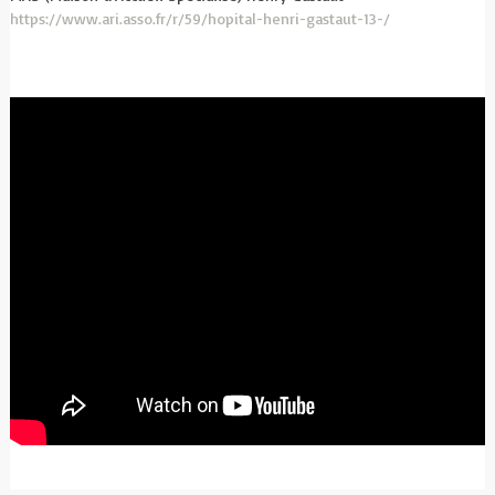
https://www.ari.asso.fr/r/59/hopital-henri-gastaut-13-/